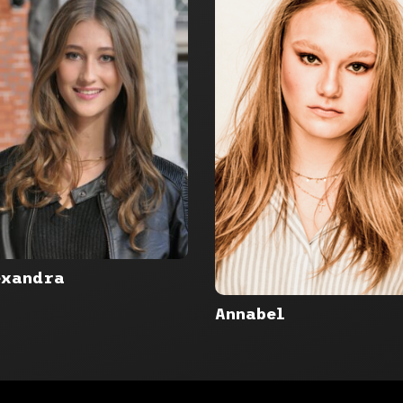
exandra
Annabel