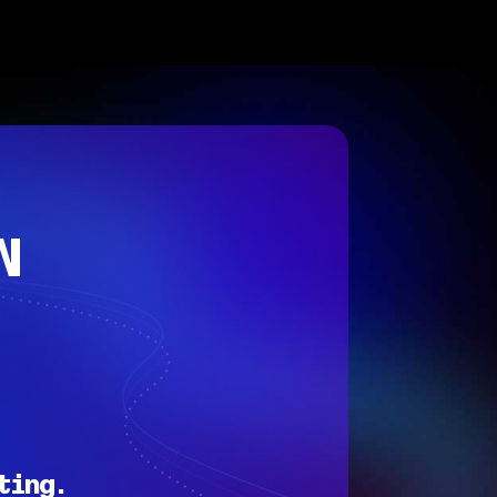
N
ting.